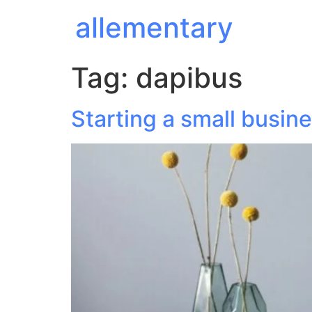
allementary
Tag:
dapibus
Starting a small busin